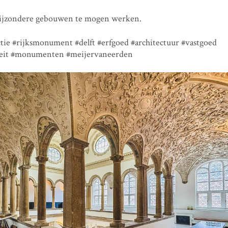
bijzondere gebouwen te mogen werken.
ie #rijksmonument #delft #erfgoed #architectuur #vastgoed
iteit #monumenten #meijervaneerden