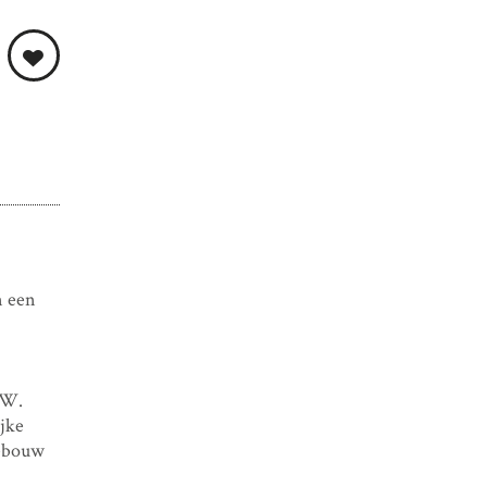
n een
.W.
jke
gebouw