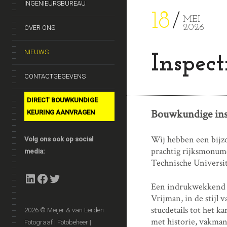
INGENIEURSBUREAU
18
MEI
2026
OVER ONS
NIEUWS
Inspec
CONTACTGEGEVENS
DIRECT BOUWKUNDIGE
Bouwkundige ins
KEURING AANVRAGEN
Wij hebben een bijz
Volg ons ook op social
prachtig rijksmonume
media:
Technische Universit
LinkedIn
Facebook
Twitter
Een indrukwekkend 
Vrijman, in de stijl
stucdetails tot het 
2026 © Meijer & van Eerden
met historie, vakman
Fotograaf | Fotobeheer |