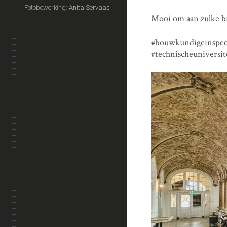
Fotobewerking:
Anita Servaas
Mooi om aan zulke 
#bouwkundigeinspect
#technischeunivers