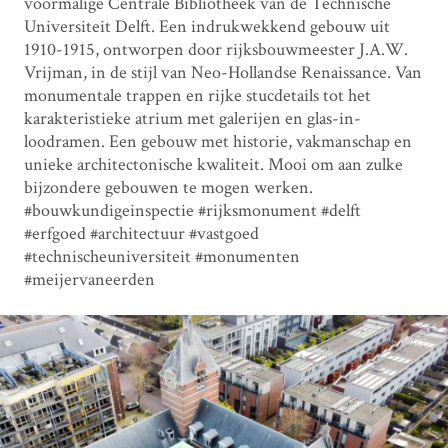
voormalige Centrale Bibliotheek van de Technische
Universiteit Delft. Een indrukwekkend gebouw uit
1910-1915, ontworpen door rijksbouwmeester J.A.W.
Vrijman, in de stijl van Neo-Hollandse Renaissance. Van
monumentale trappen en rijke stucdetails tot het
karakteristieke atrium met galerijen en glas-in-
loodramen. Een gebouw met historie, vakmanschap en
unieke architectonische kwaliteit. Mooi om aan zulke
bijzondere gebouwen te mogen werken.
#bouwkundigeinspectie #rijksmonument #delft
#erfgoed #architectuur #vastgoed
#technischeuniversiteit #monumenten
#meijervaneerden