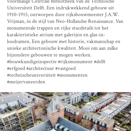
voormalige Centrale Bibliotheek van de Technische
Universiteit Delft. Een indrukwekkend gebouw uit
1910-1915, ontworpen door rijksbouwmeester J.A.W.
Vrijman, in de stijl van Neo-Hollandse Renaissance. Van
monumentale trappen en rijke stucdetails tot het
karakteristieke atrium met galerijen en glas-in-
loodramen. Een gebouw met historie, vakmanschap en
unieke architectonische kwaliteit. Mooi om aan zulke
bijzondere gebouwen te mogen werken.
#bouwkundigeinspectie #rijksmonument #delft
#erfgoed #architectuur #vastgoed
#technischeuniversiteit #monumenten
#meijervaneerden