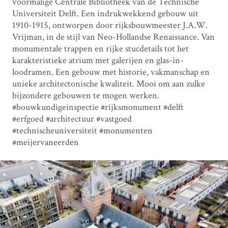
voormalige Centrale Bibliotheek van de Technische
Universiteit Delft. Een indrukwekkend gebouw uit
1910-1915, ontworpen door rijksbouwmeester J.A.W.
Vrijman, in de stijl van Neo-Hollandse Renaissance. Van
monumentale trappen en rijke stucdetails tot het
karakteristieke atrium met galerijen en glas-in-
loodramen. Een gebouw met historie, vakmanschap en
unieke architectonische kwaliteit. Mooi om aan zulke
bijzondere gebouwen te mogen werken.
#bouwkundigeinspectie #rijksmonument #delft
#erfgoed #architectuur #vastgoed
#technischeuniversiteit #monumenten
#meijervaneerden