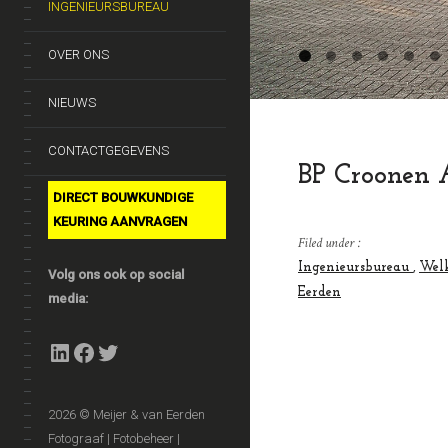
INGENIEURSBUREAU
OVER ONS
NIEUWS
CONTACTGEGEVENS
BP Croonen 
DIRECT BOUWKUNDIGE
KEURING AANVRAGEN
Filed under :
Ingenieursbureau
Welk
Volg ons ook op social
Eerden
media:
LinkedIn
Facebook
Twitter
2026 © Meijer & van Eerden
Fotograaf | Fotobeheer |