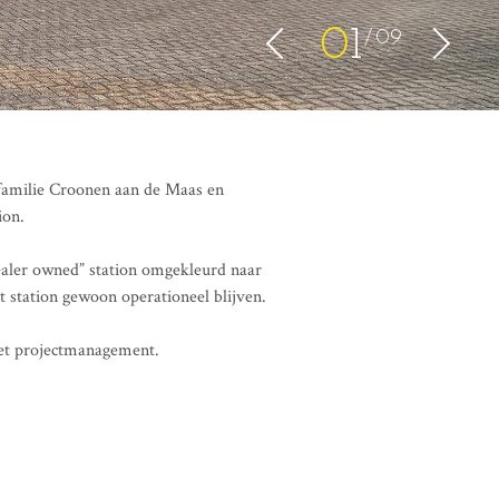
0
1
09
amilie Croonen aan de Maas en
ion.
aler owned” station omgekleurd naar
 station gewoon operationeel blijven.
het projectmanagement.