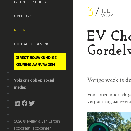
INGENIEURSBUREAU
3
JUL
2024
OVER ONS
NIEUWS
EV Cha
CONTACTGEGEVENS
Gordel
DIRECT BOUWKUNDIGE
KEURING AANVRAGEN
Vorige week is d
Volg ons ook op social
media:
Voor onze opdrachtg
LinkedIn
Facebook
Twitter
vergunning aangevra
2026 © Meijer & van Eerden
Fotograaf | Fotobeheer |