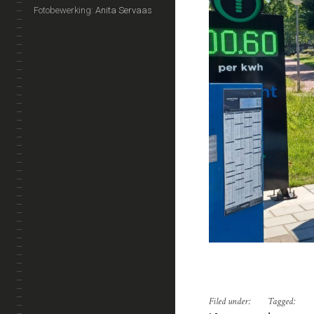
Fotobewerking:
Anita Servaas
Filed under:
Tagged: