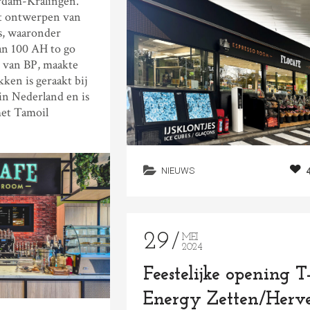
erdam-Kralingen.
et ontwerpen van
ns, waaronder
an 100 AH to go
k van BP, maakte
ken is geraakt bij
 in Nederland en is
et Tamoil
NIEUWS
29
MEI
2024
Feestelijke opening T
Energy Zetten/Herv