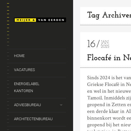
Tag Archives
16
JAN
2025
HOME
Flocafé in N
VACATURES
Sinds 2024 is het va
Griekse Flocafé in N
ENERGIELABEL
en wel in het nieuw
KANTOREN
Tamoil. Inmiddels zij
geopend in Zetten en
ADVIESBUREAU
een derde klaar in A
binnenkort wordt ee
ARCHITECTENBUREAU
geopend bij het nie