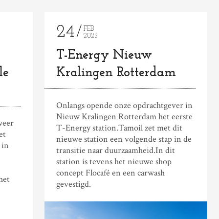
24
FEB
2025
T-Energy Nieuw
le
Kralingen Rotterdam
Onlangs opende onze opdrachtgever in
Nieuw Kralingen Rotterdam het eerste
weer
T-Energy station.Tamoil zet met dit
et
nieuwe station een volgende stap in de
 in
transitie naar duurzaamheid.In dit
station is tevens het nieuwe shop
concept Flocafé en een carwash
het
gevestigd.