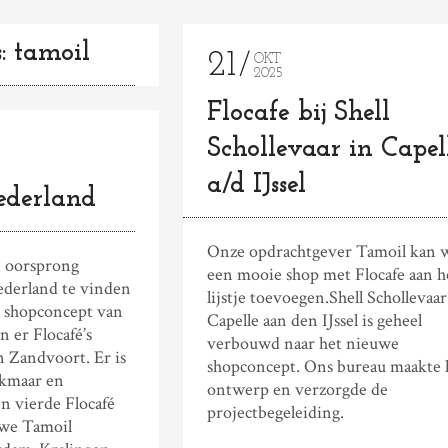
: tamoil
21
OKT
2025
Flocafe bij Shell
Schollevaar in Capel
a/d IJssel
ederland
Onze opdrachtgever Tamoil kan 
n oorsprong
een mooie shop met Flocafe aan h
ederland te vinden
lijstje toevoegen.Shell Schollevaar
e shopconcept van
Capelle aan den IJssel is geheel
n er Flocafé’s
verbouwd naar het nieuwe
 Zandvoort. Er is
shopconcept. Ons bureau maakte 
lkmaar en
ontwerp en verzorgde de
n vierde Flocafé
projectbegeleiding.
uwe Tamoil