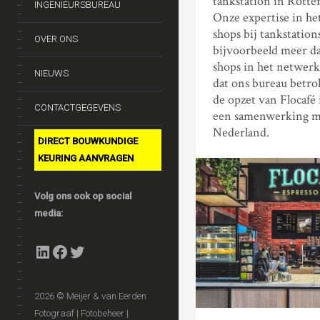
tankstation in Rott
INGENIEURSBUREAU
Onze expertise in h
shops bij tankstatio
OVER ONS
bijvoorbeeld meer d
shops in het netwer
NIEUWS
dat ons bureau betrok
de opzet van Flocafé
CONTACTGEGEVENS
een samenwerking m
Nederland.
DIRECT BOUWKUNDIGE
KEURING AANVRAGEN
Volg ons ook op social
media:
LinkedIn
Facebook
Twitter
2026 © Meijer & van Eerden
Fotograaf | Fotobeheer |