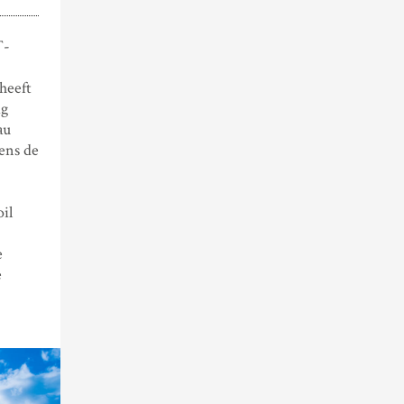
T-
heeft
ig
au
ens de
il
e
e