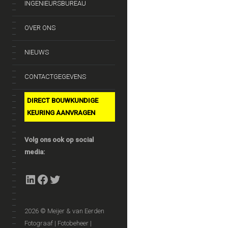
INGENIEURSBUREAU
OVER ONS
NIEUWS
CONTACTGEGEVENS
DIRECT BOUWKUNDIGE
KEURING AANVRAGEN
Volg ons ook op social
media:
LinkedIn
Facebook
Twitter
2026 © Meijer & van Eerden
Fotograaf | Fotobeheer |