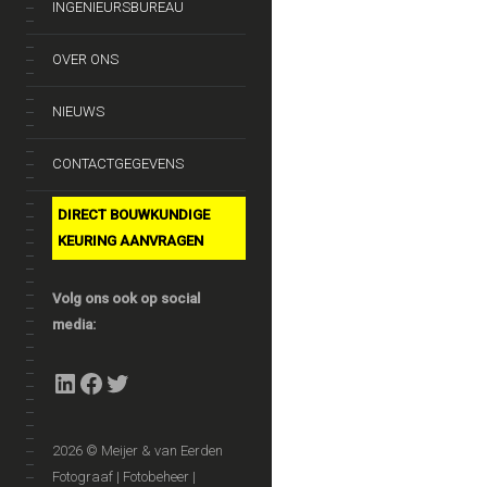
INGENIEURSBUREAU
OVER ONS
NIEUWS
CONTACTGEGEVENS
DIRECT BOUWKUNDIGE
KEURING AANVRAGEN
Volg ons ook op social
media:
LinkedIn
Facebook
Twitter
2026 © Meijer & van Eerden
Fotograaf | Fotobeheer |