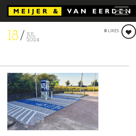
0
LIKES
18
JUL
2024