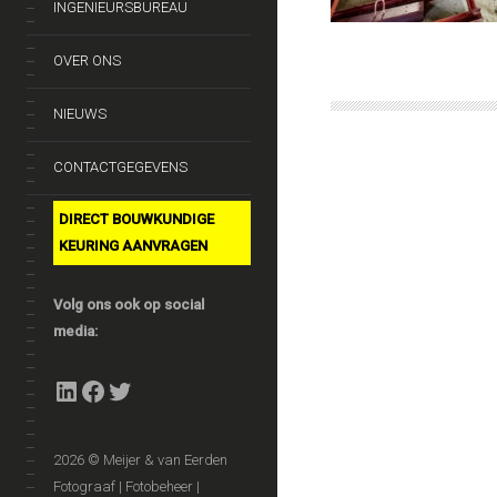
INGENIEURSBUREAU
OVER ONS
NIEUWS
CONTACTGEGEVENS
DIRECT BOUWKUNDIGE
KEURING AANVRAGEN
Volg ons ook op social
media:
LinkedIn
Facebook
Twitter
2026 © Meijer & van Eerden
Fotograaf | Fotobeheer |