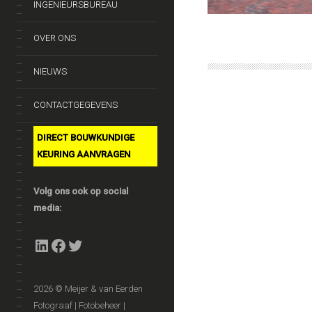
INGENIEURSBUREAU
OVER ONS
NIEUWS
CONTACTGEGEVENS
DIRECT BOUWKUNDIGE
KEURING AANVRAGEN
Volg ons ook op social
media:
LinkedIn
Facebook
Twitter
2026 © Meijer & van Eerden
Fotograaf | Fotobeheer |