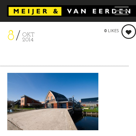
0
LIKES
8
OKT
2014