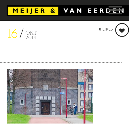
0
LIKES
16
OKT
2014