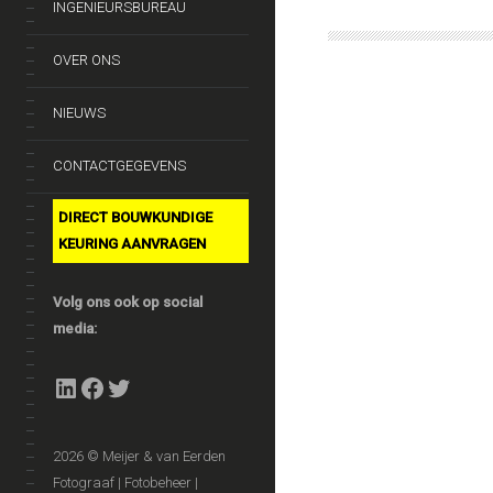
INGENIEURSBUREAU
OVER ONS
NIEUWS
CONTACTGEGEVENS
DIRECT BOUWKUNDIGE
KEURING AANVRAGEN
Volg ons ook op social
media:
LinkedIn
Facebook
Twitter
2026 © Meijer & van Eerden
Fotograaf | Fotobeheer |