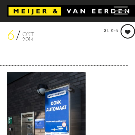
0
LIKES
6
OKT
2014