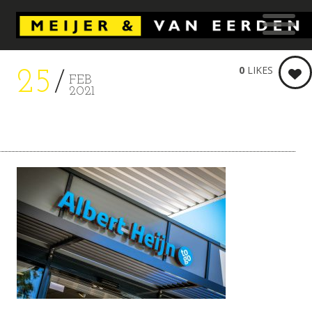
0
LIKES
25
FEB
2021