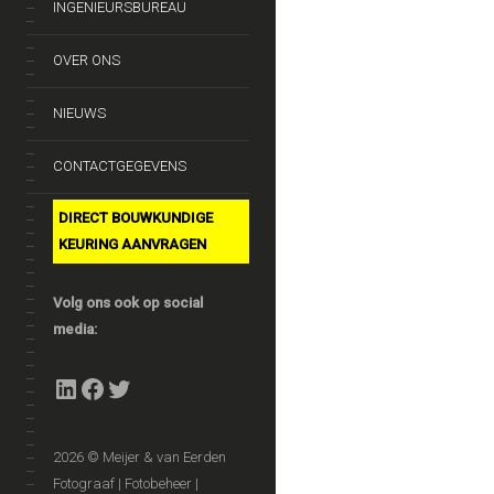
INGENIEURSBUREAU
OVER ONS
NIEUWS
CONTACTGEGEVENS
DIRECT BOUWKUNDIGE
KEURING AANVRAGEN
Volg ons ook op social
media:
LinkedIn
Facebook
Twitter
2026 © Meijer & van Eerden
Fotograaf | Fotobeheer |