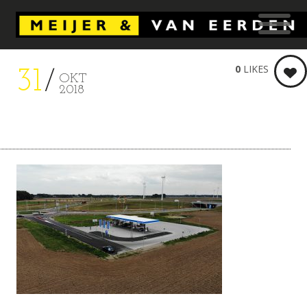
0
LIKES
31
OKT
2018