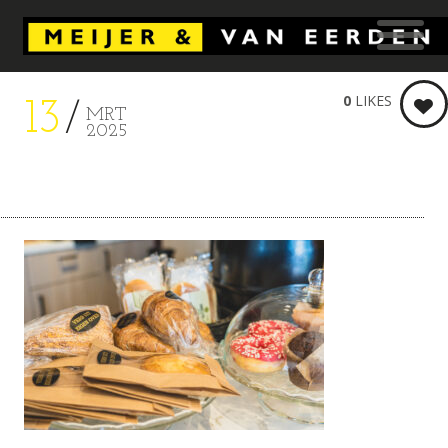
0
LIKES
13
MRT
2025