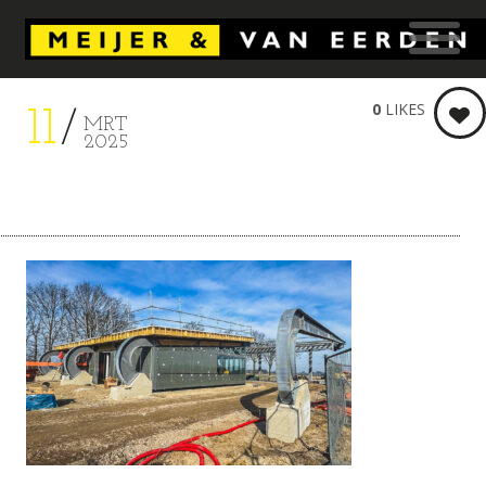
0
LIKES
11
MRT
2025