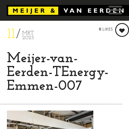
0
LIKES
11
MRT
2025
Meijer-van-
Eerden-TEnergy-
Emmen-007