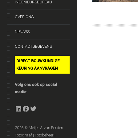
INGENIEURSBUREAU
OVER ONS
NIEUWS
CONTACTGEGEVENS
DIRECT BOUWKUNDIGE
KEURING AANVRAGEN
Volg ons ook op social
media:
LinkedIn
Facebook
Twitter
2026 © Meijer & van Eerden
Fotograaf | Fotobeheer |