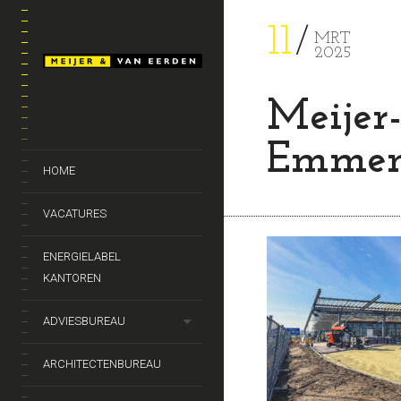
11
MRT
2025
Meijer
Emmen
HOME
VACATURES
ENERGIELABEL
KANTOREN
ADVIESBUREAU
ARCHITECTENBUREAU