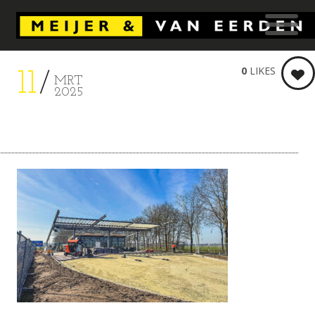
0
LIKES
11
MRT
2025