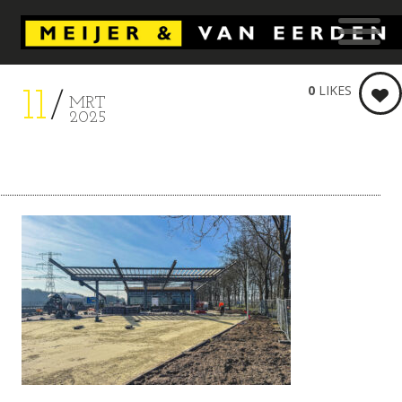
0
LIKES
11
MRT
2025