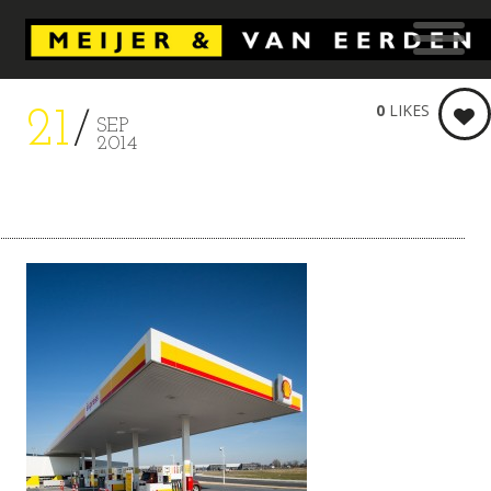
0
LIKES
21
SEP
2014