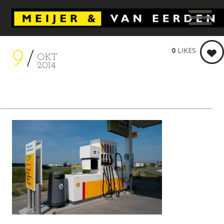
0
LIKES
9
OKT
2014