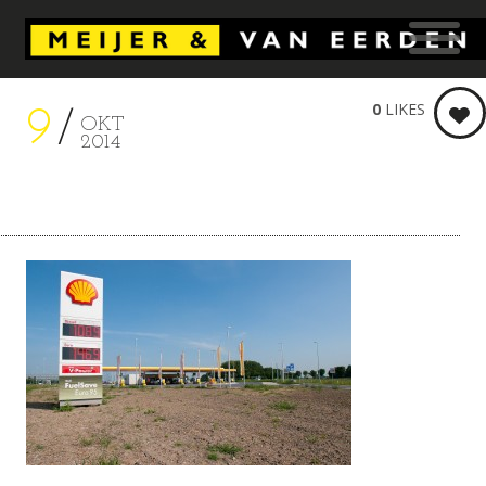
0
LIKES
9
OKT
2014