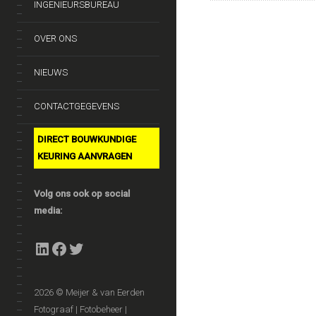
INGENIEURSBUREAU
OVER ONS
NIEUWS
CONTACTGEGEVENS
DIRECT BOUWKUNDIGE
KEURING AANVRAGEN
Volg ons ook op social
media:
LinkedIn
Facebook
Twitter
2026 © Meijer & van Eerden
Fotograaf | Fotobeheer |