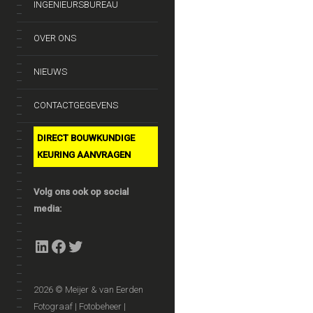
INGENIEURSBUREAU
OVER ONS
NIEUWS
CONTACTGEGEVENS
DIRECT BOUWKUNDIGE
KEURING AANVRAGEN
Volg ons ook op social
media:
LinkedIn
Facebook
Twitter
2026 © Meijer & van Eerden
Fotograaf | Fotobeheer |