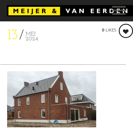
0
LIKES
13
MEI
2024