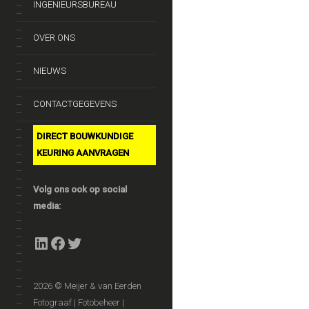
INGENIEURSBUREAU
OVER ONS
NIEUWS
CONTACTGEGEVENS
DIRECT BOUWKUNDIGE
KEURING AANVRAGEN
Volg ons ook op social
media:
LinkedIn
Facebook
Twitter
2026 © Meijer & van Eerden
Fotograaf | Fotobeheer |