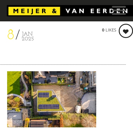
0
LIKES
8
JAN
2025