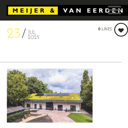
0
LIKES
23
JUL
2025