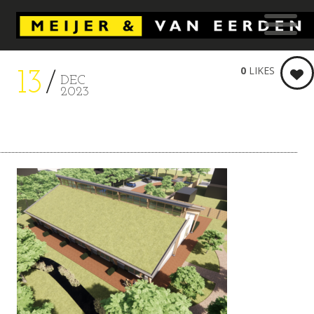
0
LIKES
13
DEC
2023