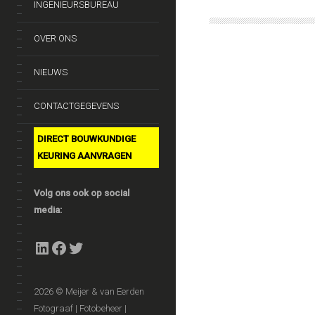
INGENIEURSBUREAU
OVER ONS
NIEUWS
CONTACTGEGEVENS
DIRECT BOUWKUNDIGE
KEURING AANVRAGEN
Volg ons ook op social
media:
LinkedIn
Facebook
Twitter
2026 © Meijer & van Eerden
Fotograaf | Fotobeheer |