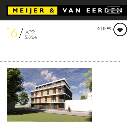
0
LIKES
16
APR
2024