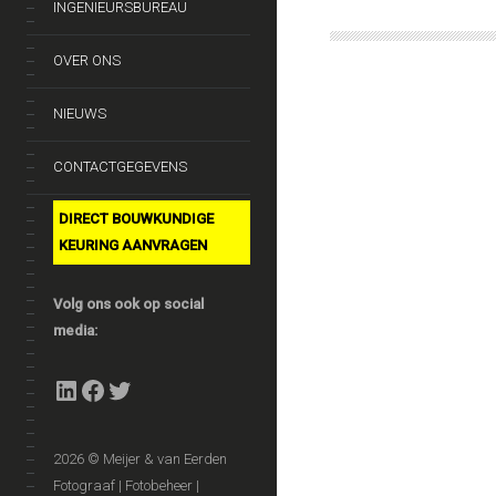
INGENIEURSBUREAU
OVER ONS
NIEUWS
CONTACTGEGEVENS
DIRECT BOUWKUNDIGE
KEURING AANVRAGEN
Volg ons ook op social
media:
LinkedIn
Facebook
Twitter
2026 © Meijer & van Eerden
Fotograaf | Fotobeheer |