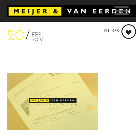
0
LIKES
20
FEB
2019