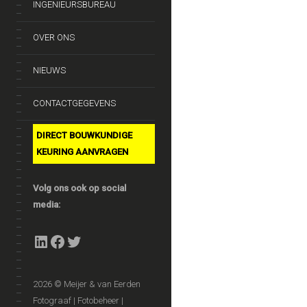
INGENIEURSBUREAU
OVER ONS
NIEUWS
CONTACTGEGEVENS
DIRECT BOUWKUNDIGE
KEURING AANVRAGEN
Volg ons ook op social
media:
LinkedIn
Facebook
Twitter
2026 © Meijer & van Eerden
Fotograaf | Fotobeheer |