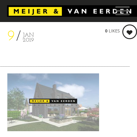
0
LIKES
9
JAN
2019