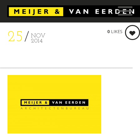
0
LIKES
25
NOV
2014