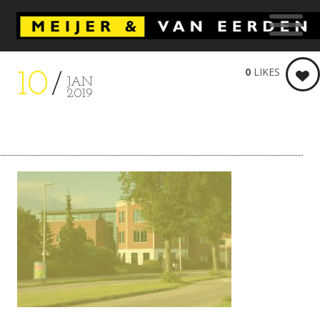
0
LIKES
10
JAN
2019