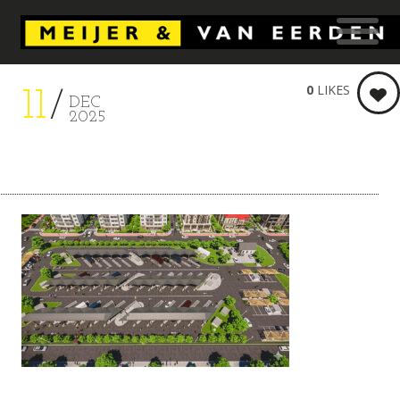
0
LIKES
11
DEC
2025