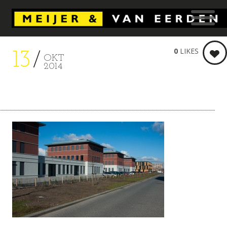
0
LIKES
13
OKT
2014