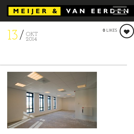
0
LIKES
13
OKT
2014