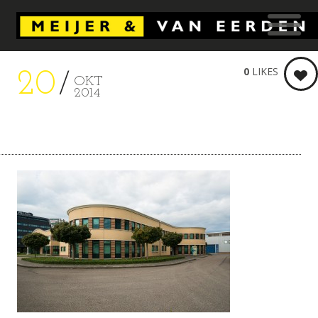
0
LIKES
20
OKT
2014