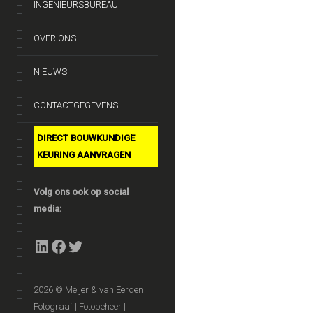
INGENIEURSBUREAU
OVER ONS
NIEUWS
CONTACTGEGEVENS
DIRECT BOUWKUNDIGE
KEURING AANVRAGEN
Volg ons ook op social
media:
LinkedIn
Facebook
Twitter
2026 © Meijer & van Eerden
Fotograaf | Fotobeheer |