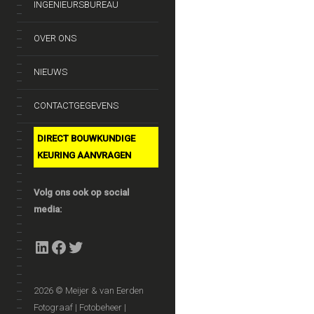
INGENIEURSBUREAU
OVER ONS
NIEUWS
CONTACTGEGEVENS
DIRECT BOUWKUNDIGE
KEURING AANVRAGEN
Volg ons ook op social
media:
LinkedIn
Facebook
Twitter
2026 © Meijer & van Eerden
Fotograaf | Fotobeheer |