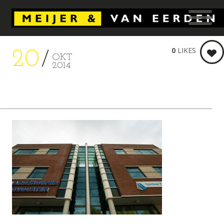
0
LIKES
20
OKT
2014